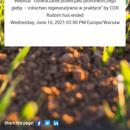
Webinar "Odtwarzanie potencjału plonotwórczego
gleby – rolnictwo regeneratywne w praktyce" by CDR
Radom has ended
Wednesday, June 16, 2021 03:00 PM Europe/Warsaw
Share this page!